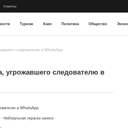
Сюжеты
вости
Туризм
Азия
Политика
Общество
Экон
жавшего следователю в WhatsApp
а, угрожавшего следователю в
Нейтральная окраска записи