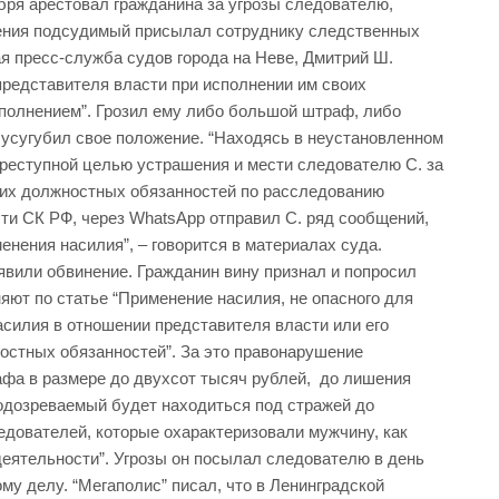
бря арестовал гражданина за угрозы следователю,
ления подсудимый присылал сотруднику следственных
я пресс-служба судов города на Неве, Дмитрий Ш.
представителя власти при исполнении им своих
сполнением”. Грозил ему либо большой штраф, либо
усугубил свое положение. “Находясь в неустановленном
преступной целью устрашения и мести следователю С. за
оих должностных обязанностей по расследованию
ти СК РФ, через WhatsApp отправил С. ряд сообщений,
нения насилия”, – говорится в материалах суда.
явили обвинение. Гражданин вину признал и попросил
яют по статье “Применение насилия, не опасного для
асилия в отношении представителя власти или его
ностных обязанностей”. За это правонарушение
афа в размере до двухсот тысяч рублей, до лишения
подозреваемый будет находиться под стражей до
едователей, которые охарактеризовали мужчину, как
деятельности”. Угрозы он посылал следователю в день
му делу. “Мегаполис” писал, что в Ленинградской