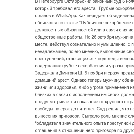
В Петербурге Октябрьский районный суд 6 ноя
который требовал его ареста. Грубые оскорб
органов в WhatsApp. Как передает объединенна
обвинялся по статье “Публичное оскорбление 
должностных обязанностей или в связи с их и
общественные работы. Но 26 октября мужчина 
месте, действуя сознательно и умышленно, с 
ненадлежащее, по его мнению, выполнение св
преступлений, относящихся к подследственнос
содержащих грубые оскорбления и угрозы приме
Задержали Дмитрия Ш. 5 ноября и сразу предъ
домашний арест. Однако теперь мужчину обвин
жизни или здоровья, либо угроза применения н
близких в связи с исполнением им своих долж
предусматривается наказание от крупного штр
свободы на срок до пяти лет. Суд решил, что 
вынесения приговора. Сыграло роль мнение сл
“обладателя значительного опыта преступной 
оглашения в отношении него приговора по друго