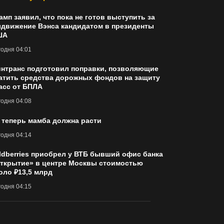
амп заявил, что пока не готов выступить за
движение Вэнса кандидатом в президенты
ША
одня 04:01
нтранс подготовил поправки, позволяющие
атить средства дорожных фондов на защиту
асс от БПЛА
одня 04:08
 теперь мамба должна расти
одня 04:14
ldberries приобрел у ВТБ бывший офис банка
ткрытие» в центре Москвы стоимостью
оло ₽13,5 млрд
одня 04:15