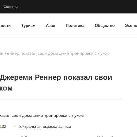
Сюжеты
вости
Туризм
Азия
Политика
Общество
Экон
ми Реннер показал свои домашние тренировки с луком
 Джереми Реннер показал свои
уком
102
Нейтральная окраска записи