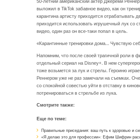
50-летний американский актер Джереми Реннер,
выложил в TikTok забавное видео, как он трени
карантина артисту приходится отрабатывать д
приходится использовать игрушечный лук со с
видео, один раз он все-таки попал в цель.
«Карантинные тренировки дома... Чувствую себя
Напомним, что после своей трагичной роли в 
отдельный сериал на Disney+. В нем супергеро
тоже возьмется за лук и стрелы. Героиню игра
Реннером уже не раз замечали на съемках. Оч
со спокойной совестью уйти в отставку в кинов
потренироваться в стрельбе из лука.
Смотрите также:
Еще по теме:
Правильные приседания: ваш путь к здоровью и с
«Я делаю это для профессии»: Ефим Шифрин расск