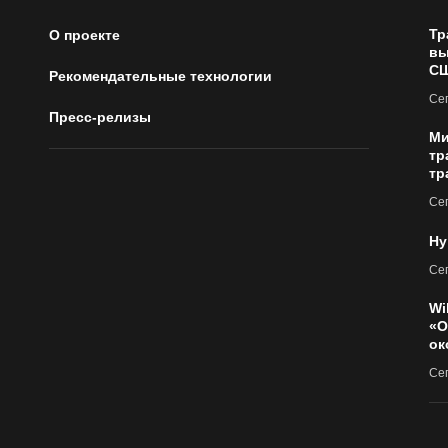
Тр
О проекте
вы
С
Рекомендательные технологии
Сег
Пресс-релизы
Ми
тр
тр
Сег
Ну
Сег
Wi
«О
ок
Сег