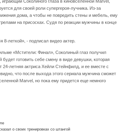
 играющий Соколиного глаза в киновселенной Marvel,
руется для своей роли супергероя-лучника. Из-за
вижения дома, а чтобы не повредить стены и мебель, ему
трелами на присосках. Судя по реакции мужчины в конце
 8-леткой», - подписал видео актер.
фильме «Мстители: Финал», Соколиный глаз получил
й будет готовить себе смену в виде девушки, которая
ет 24-летняя актриса Хейли Стейнфилд, и ее вместе с
евидно, что после выхода этого сериала мужчина сможет
селенной Marvel, но пока ему придется еще немного
иле
азал о своих тренировках со штангой