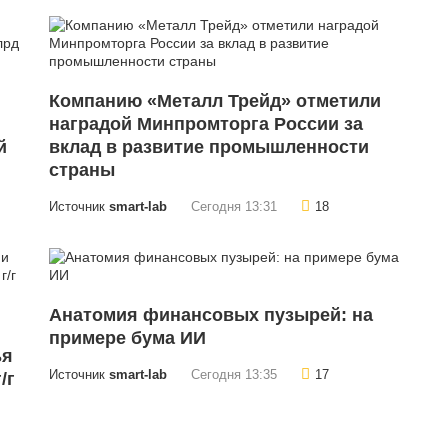
Компанию «Металл Трейд» отметили
наградой Минпромторга России за
й
вклад в развитие промышленности
страны
Источник
smart-lab
Сегодня 13:31
18
Анатомия финансовых пузырей: на
примере бума ИИ
ья
Источник
smart-lab
Сегодня 13:35
17
/г