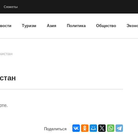
Сюжеты
вости
Туризм
Азия
Политика
Общество
Экон
кистан
стан
рте
.
Поделиться