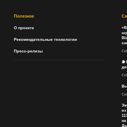
Полезное
Са
«В
О проекте
шу
Bl
Рекомендательные технологии
са
Пресс-релизы
Сег
⛽ 
де
Сег
Вс
Сег
Эк
из
11
на
Да