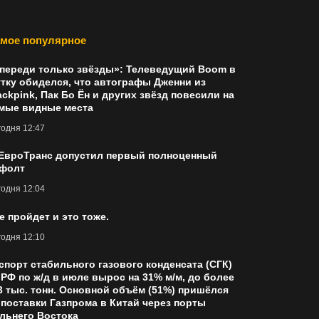
мое популярное
переди только звёзды»: Телеведущий Boom в
тку обиделся, что автографы Дженни из
ackpink, Пак Бо Ён и других звёзд повесили на
мые видные места
одня 12:47
ЕвроТранс допустил первый полноценный
фолт
одня 12:04
е пройдет и это тоже.
одня 12:10
спорт стабильного газового конденсата (СГК)
 РФ по ж/д в июле вырос на 31% м/м, до более
3 тыс. тонн. Основной объём (51%) пришёлся
 поставки Газпрома в Китай через порты
льнего Востока