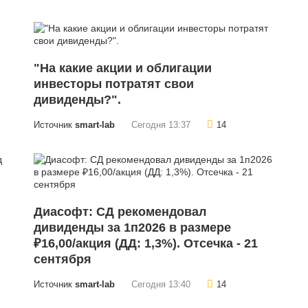
"На какие акции и облигации
инвесторы потратят свои
дивиденды?".
Источник
smart-lab
Сегодня 13:37
14
Диасофт: СД рекомендовал
дивиденды за 1п2026 в размере
₽16,00/акция (ДД: 1,3%). Отсечка - 21
сентября
Источник
smart-lab
Сегодня 13:40
14