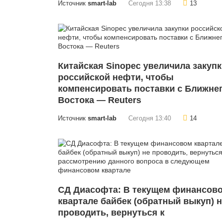
Источник
smart-lab
Сегодня 13:38
13
Китайская Sinopec увеличила закуп
российской нефти, чтобы
компенсировать поставки с Ближне
Востока — Reuters
Источник
smart-lab
Сегодня 13:40
14
СД Диасофта: В текущем финансов
квартале байбек (обратный выкуп) 
проводить, вернуться к