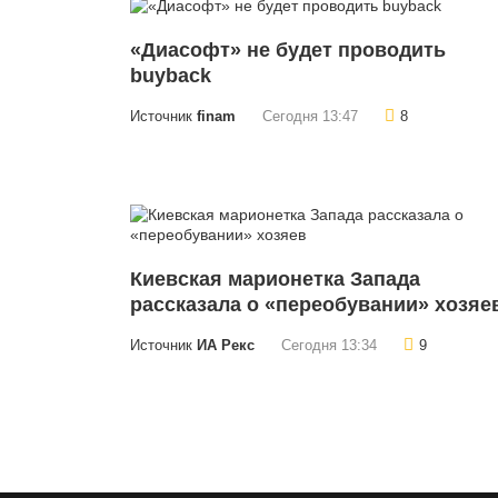
«Диасофт» не будет проводить
buyback
Источник
finam
Сегодня 13:47
8
Киевская марионетка Запада
рассказала о «переобувании» хозяе
Источник
ИА Рекс
Сегодня 13:34
9