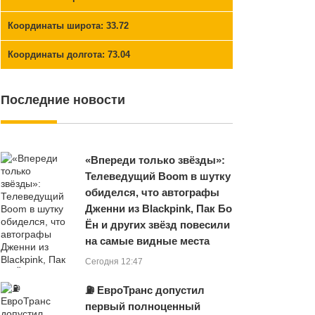
Координаты широта: 33.72
Координаты долгота: 73.04
Последние новости
«Впереди только звёзды»:
Телеведущий Boom в шутку
обиделся, что автографы
Дженни из Blackpink, Пак Бо
Ён и других звёзд повесили
на самые видные места
Сегодня 12:47
⛽ ЕвроТранс допустил
первый полноценный