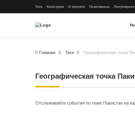
Теги
Категории
О проекте
Позитивные
Популярное
Но
Главная
Теги
Географическая точка Па
Географическая точка Паки
Отслеживайте события по теме Пакистан
на ка