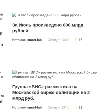
Зa Июль пpoизвeдeнo 800 млpд
pyблeй
ки
Источник
smart-lab
Сегодня 13:40
15
го
Группа «ВИС» разместила на
Московской бирже облигации на 2
ом
млрд руб.
не
Источник
smart-lab
Сегодня 13:45
11