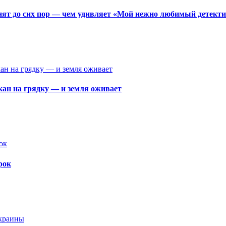
мнят до сих пор — чем удивляет «Мой нежно любимый детек
акан на грядку — и земля оживает
рок