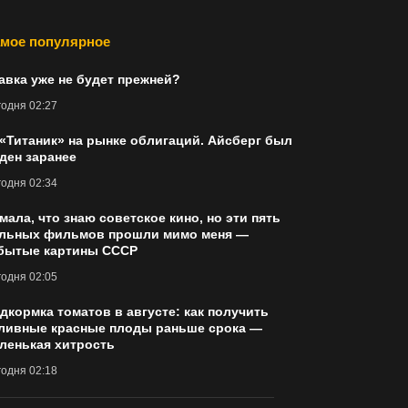
мое популярное
авка уже не будет прежней?
одня 02:27
 «Титаник» на рынке облигаций. Айсберг был
ден заранее
одня 02:34
мала, что знаю советское кино, но эти пять
льных фильмов прошли мимо меня —
бытые картины СССР
одня 02:05
дкормка томатов в августе: как получить
ливные красные плоды раньше срока —
ленькая хитрость
одня 02:18