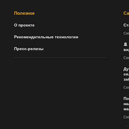
Полезное
Са
О проекте
Ст
Сег
Рекомендательные технологии
🚢
Пресс-релизы
ви
Сег
Ду
си
за
Сег
По
на
ма
Сег