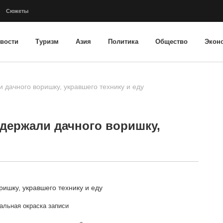
Сюжеты
вости
Туризм
Азия
Политика
Общество
Экон
дачного воришку, укравшего технику и еду
держали дачного воришку,
альная окраска записи