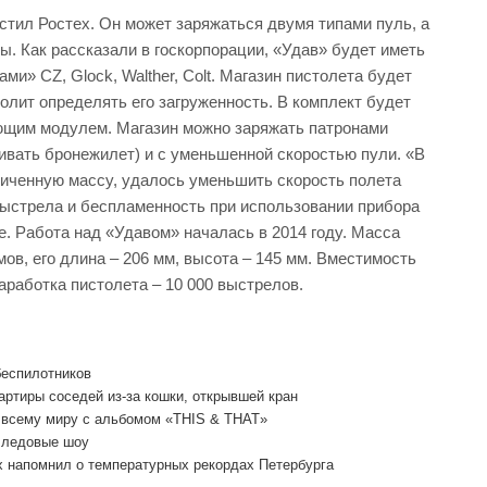
стил Ростех. Он может заряжаться двумя типами пуль, а
ы. Как рассказали в госкорпорации, «Удав» будет иметь
и» CZ, Glock, Walther, Colt. Магазин пистолета будет
волит определять его загруженность. В комплект будет
ющим модулем. Магазин можно заряжать патронами
ивать бронежилет) и с уменьшенной скоростью пули. «В
еличенную массу, удалось уменьшить скорость полета
 выстрела и беспламенность при использовании прибора
. Работа над «Удавом» началась в 2014 году. Масса
мов, его длина – 206 мм, высота – 145 мм. Вместимость
аработка пистолета – 10 000 выстрелов.
беспилотников
артиры соседей из-за кошки, открывшей кран
о всему миру с альбомом «THIS & THAT»
 ледовые шоу
 напомнил о температурных рекордах Петербурга