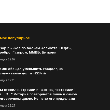
мое популярное
зор рынков по волнам Эллиотта. Нефть,
ребро, Газпром, ММВБ, Биткоин
одня 12:07
амп: обещал уменьшить госдолг, но
служивание долга +22% г/г
одня 12:23
ы строили, строили и наконец построили!
а...!!!..." История повторяется лишь в самом
лгосрочном цикле. Но не за его приделами
одня 12:27