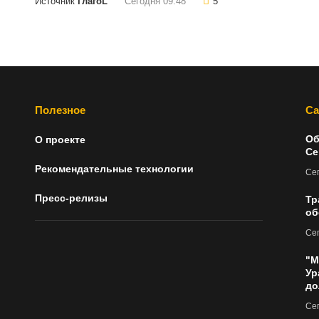
Источник
ГлагоL
Сегодня 09:48
5
Полезное
Са
Об
О проекте
Се
Рекомендательные технологии
Сег
Пресс-релизы
Тр
об
Сег
"М
Ур
до
Сег