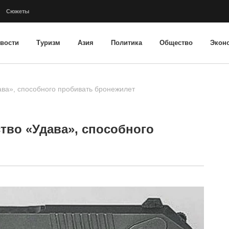
Сюжеты
вости
Туризм
Азия
Политика
Общество
Экон
ава», способного пробивать бронежилет
тво «Удава», способного