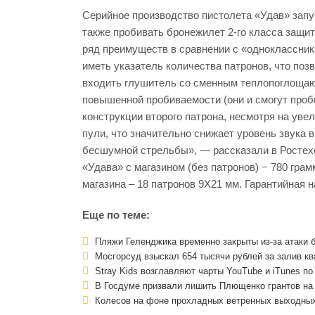
Серийное производство пистолета «Удав» запу
также пробивать бронежилет 2-го класса защит
ряд преимуществ в сравнении с «одноклассникам
иметь указатель количества патронов, что поз
входить глушитель со сменным теплопоглоща
повышенной пробиваемости (они и смогут проб
конструкции второго патрона, несмотря на ув
пули, что значительно снижает уровень звука
бесшумной стрельбы», — рассказали в Ростехе
«Удава» с магазином (без патронов) − 780 грам
магазина – 18 патронов 9Х21 мм. Гарантийная н
Еще по теме:
Пляжи Геленджика временно закрыты из-за атаки 
Мосгорсуд взыскал 654 тысячи рублей за залив кв
Stray Kids возглавляют чарты YouTube и iTunes п
В Госдуме призвали лишить Плющенко грантов на
Колесов на фоне прохладных ветренных выходных