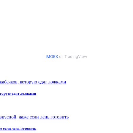
IMOEX
от TradingView
оторую едят ложками
е если лень готовить