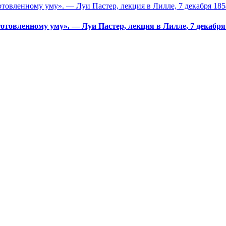
отовленному уму». — Луи Пастер, лекция в Лилле, 7 декабря 