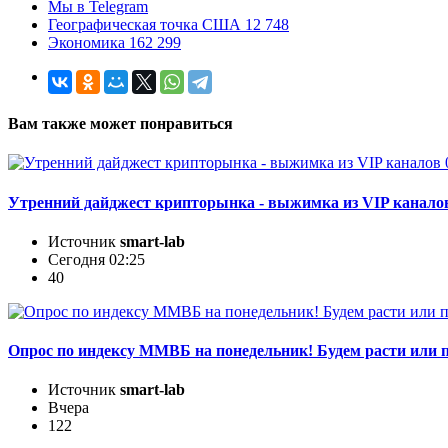
Мы в Telegram
Географическая точка США 12 748
Экономика 162 299
Вам также может понравиться
Утренний дайджест крипторынка - выжимка из VIP каналов
Источник
smart-lab
Сегодня 02:25
40
Опрос по индексу ММВБ на понедельник! Будем расти или 
Источник
smart-lab
Вчера
122