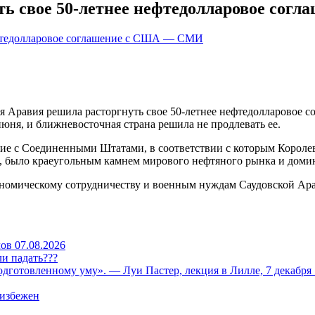
ать свое 50-летнее нефтедолларовое со
ская Аравия решила расторгнуть свое 50-летнее нефтедолларово
июня, и ближневосточная страна решила не продлевать ее.
ние с Соединенными Штатами, в соответствии с которым Королев
а, было краеугольным камнем мирового нефтяного рынка и дом
номическому сотрудничеству и военным нуждам Саудовской Аравии
ов 07.08.2026
и падать???
одготовленному уму». — Луи Пастер, лекция в Лилле, 7 декабря 
еизбежен