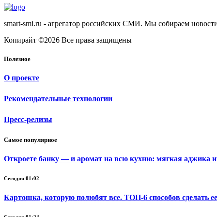
smart-smi.ru - агрегатор российских СМИ. Мы собираем новости
Копирайт ©2026 Все права защищены
Полезное
О проекте
Рекомендательные технологии
Пресс-релизы
Самое популярное
Откроете банку — и аромат на всю кухню: мягкая аджика и
Сегодня 01:02
Картошка, которую полюбят все. ТОП-6 способов сделать ее