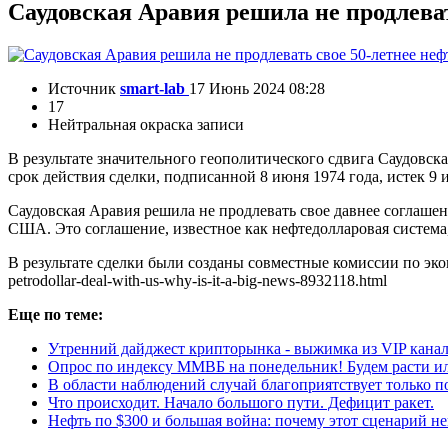
Саудовская Аравия решила не продлев
Источник
smart-lab
17 Июнь 2024 08:28
17
Нейтральная окраска записи
В результате значительного геополитического сдвига Саудов
срок действия сделки, подписанной 8 июня 1974 года, истек 9 
Саудовская Аравия решила не продлевать свое давнее соглаше
США. Это соглашение, известное как нефтедолларовая систем
В результате сделки были созданы совместные комиссии по эко
petrodollar-deal-with-us-why-is-it-a-big-news-8932118.html
Еще по теме:
Утренний дайджест крипторынка - выжимка из VIP канал
Опрос по индексу ММВБ на понедельник! Будем расти ил
В области наблюдений случай благоприятствует только п
Что происходит. Начало большого пути. Дефицит ракет.
Нефть по $300 и большая война: почему этот сценарий н