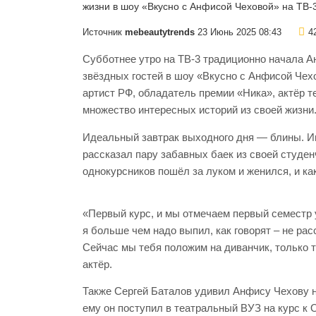
Источник
mebeautytrends
23 Июнь 2025 08:43
4
Субботнее утро на ТВ-3 традиционно начала А
звёздных гостей в шоу «Вкусно с Анфисой Чехо
артист РФ, обладатель премии «Ника», актёр т
множество интересных историй из своей жизни
Идеальный завтрак выходного дня — блины. Им
рассказал пару забавных баек из своей студенч
однокурсников пошёл за луком и женился, и как
«Первый курс, и мы отмечаем первый семестр у
я больше чем надо выпил, как говорят – не рас
Сейчас мы тебя положим на диванчик, только 
актёр.
Также Сергей Баталов удивил Анфису Чехову н
ему он поступил в театральный ВУЗ на курс к