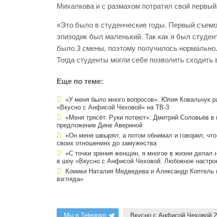
Михалкова и с размахом потратил свой первый
«Это было в студенческие годы. Первый съемо
эпизодик был маленький. Так как я был студент
было 3 смены, поэтому получилось нормально.
Тогда студенты могли себе позволить сходить в
Еще по теме:
«У меня было много вопросов». Юлия Ковальчук р
«Вкусно с Анфисой Чеховой» на ТВ-3
«Меня трясёт. Руки потеют»: Дмитрий Соловьёв в 
предложение Дине Авериной
«Он меня швырял, а потом обнимал и говорил, чт
своих отношениях до замужества
«С точки зрения женщин, я многое в жизни делал
в шоу «Вкусно с Анфисой Чеховой. Любовное настро
Комики Наталия Медведева и Александр Коптель в
взгляда»
Мы в Telegram
Вкусно с Анфисой Чеховой 