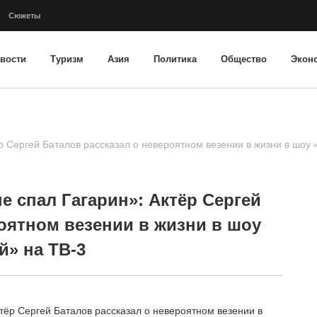
Сюжеты
вости
Туризм
Азия
Политика
Общество
Экон
ёр Сергей Баталов рассказал о невероятном везении в жизни в шоу
е спал Гагарин»: Актёр Сергей
оятном везении в жизни в шоу
й» на ТВ-3