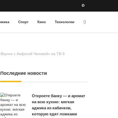
омика
Спорт
Кино
Технологии
 «Вкусно с Анфисой Чеховой» на ТВ-3
Последние новости
Откроете банку — и аромат
на всю кухню: мягкая
аджика из кабачков,
которую едят ложками