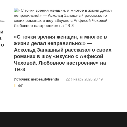
 и
«С точки зрения женщин, я многое в
а
жизни делал неправильно!» —
 о
Аскольд Запашный рассказал о своих
романах в шоу «Вкусно с Анфисой
Чеховой. Любовное настроение» на
ТВ-3
Источник
mebeautytrends
22 Январь 2026 20:49
441