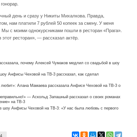
 гонорар.
чный день и сразу у Никиты Михалкова. Правда,
ом, нам платили 7 рублей 50 копеек за смену. У меня
 Мы с моими однокурсниками пошли в ресторан «Прага».
 этот ресторан», — рассказал актёр.
ассказала, почему Алексей Чумаков медлил со свадьбой в шоу
шоу Анфисы Чеховой на ТВ-3 рассказал, как сделал
о любит»: Алана Мамаева рассказала Анфисе Чеховой на ТВ-3 о
 неправильно!» — Аскольд Запашный рассказал о своих романах
ение» на ТВ-3
 шоу Анфисы Чеховой на ТВ-3: «У нас была любовь с первого
24