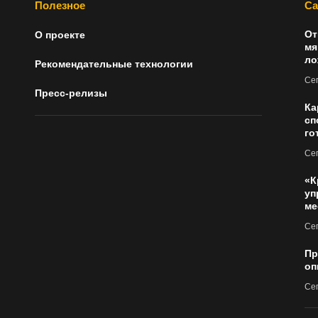
Полезное
Са
От
О проекте
мя
ло
Рекомендательные технологии
Сег
Пресс-релизы
Ка
сп
го
Сег
«К
уп
ме
Сег
Пр
оп
Сег