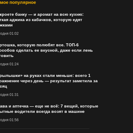
мое популярное
кроете банку — и аромат на всю кухню:
гкая аджика из кабачков, которую едят
жками
одня 01:02
ртошка, которую полюбят все. ТОП-6
особов сделать ее вкусной, даже если лень
товить
одня 01:24
рылышки» на руках стали меньше: всего 1
ражнение через день — результат заметила за
сяц
одня 01:31
ава и аптечка — еще не всё: 7 вещей, которые
ытные водители всегда возят в машине
одня 01:56