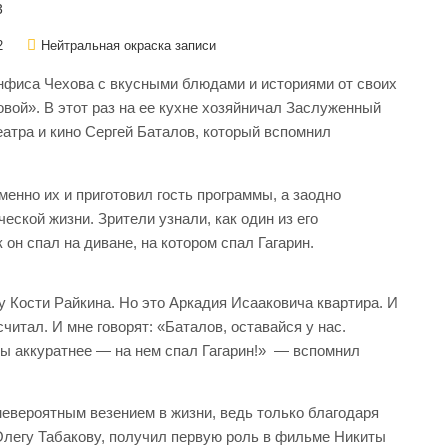
2
Нейтральная окраска записи
нфиса Чехова с вкусными блюдами и историями от своих
вой». В этот раз на ее кухне хозяйничал Заслуженный
еатра и кино Сергей Баталов, который вспомнил
.
енно их и приготовил гость программы, а заодно
еской жизни. Зрители узнали, как один из его
 он спал на диване, на котором спал Гагарин.
 Кости Райкина. Но это Аркадия Исааковича квартира. И
считал. И мне говорят: «Баталов, оставайся у нас.
ты аккуратнее — на нем спал Гагарин!» — вспомнил
евероятным везением в жизни, ведь только благодаря
 Олегу Табакову, получил первую роль в фильме Никиты