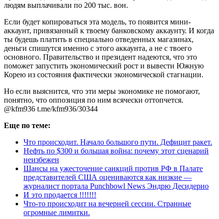
людям выплачивали по 200 тыс. вон.
Если будет копироваться эта модель, то появится мини-
аккаунт, привязанный к твоему банковскому аккаунту. И когда
ты будешь платить в специально отведенных магазинах,
деньги спишутся именно с этого аккаунта, а не с твоего
основного. Правительство и президент надеются, что это
поможет запустить экономический рост и вывести Южную
Корею из состояния фактически экономической стагнации.
Но если выяснится, что эти меры экономике не помогают,
понятно, что оппозиция по ним всячески оттопчется.
@kfm936 t.me/kfm936/30344
Еще по теме:
Что происходит. Начало большого пути. Дефицит ракет.
Нефть по $300 и большая война: почему этот сценарий
неизбежен
Шансы на ужесточение санкций против РФ в Палате
представителей США оцениваются как низкие —
журналист портала Punchbowl News Эндрю Десидерио
И это продается !!!!!!!
Что-то происходит на вечерней сессии. Странные
огромные лимитки.