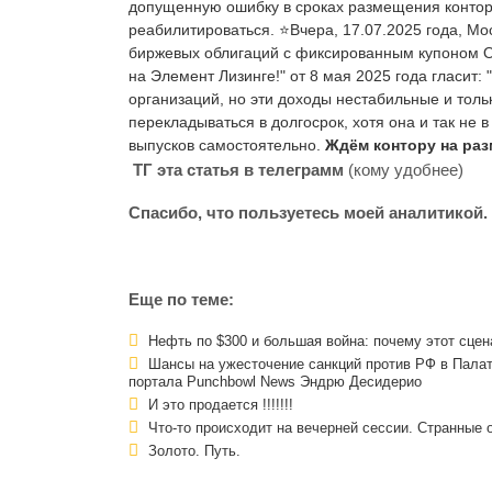
допущенную ошибку в сроках размещения контор
реабилитироваться. ⭐Вчера, 17.07.2025 года, М
биржевых облигаций с фиксированным купоном 
на Элемент Лизинге!" от 8 мая 2025 года гласит: 
организаций, но эти доходы нестабильные и толь
перекладываться в долгосрок, хотя она и так не в
выпусков самостоятельно.
Ждём контору на раз
ТГ
эта статья в телеграмм
(кому удобнее)
Спасибо, что пользуетесь моей аналитикой.
Еще по теме:
Нефть по $300 и большая война: почему этот сцен
Шансы на ужесточение санкций против РФ в Пала
портала Punchbowl News Эндрю Десидерио
И это продается !!!!!!!
Что-то происходит на вечерней сессии. Странные 
Золото. Путь.