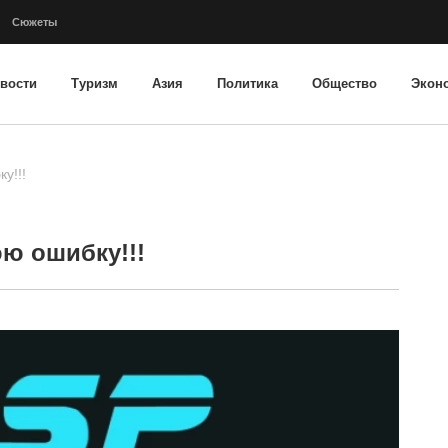
Сюжеты
вости
Туризм
Азия
Политика
Общество
Экон
у!!!
ю ошибку!!!