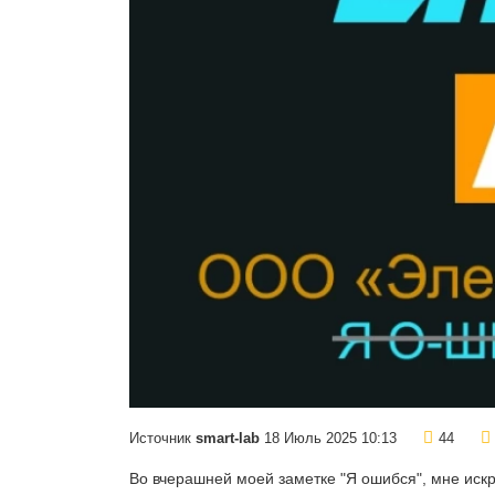
Источник
smart-lab
18 Июль 2025 10:13
44
Во вчерашней моей заметке "Я ошибся", мне иск