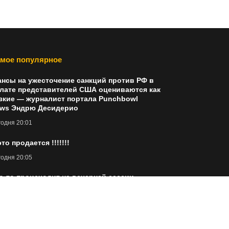
мое популярное
нсы на ужесточение санкций против РФ в
лате представителей США оцениваются как
зкие — журналист портала Punchbowl
ws Эндрю Десидерио
одня 20:01
это продается !!!!!!!
одня 20:05
о-то происходит на вечерней сессии.
ранные огромные лимитки.
одня 20:24
лото. Путь.