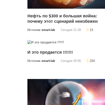
Нефть по $300 и большая война:
почему этот сценарий неизбежен
Источник
smart-lab
Сегодня 21:28
13
И это продается !!!!!!!
Источник
smart-lab
Сегодня 20:05
224