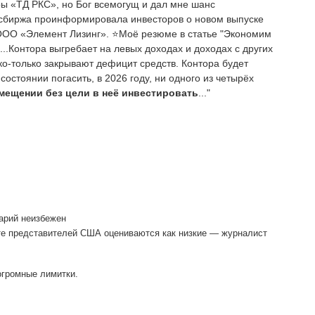
ы «ТД РКС», но Бог всемогущ и дал мне шанс
осбиржа проинформировала инвесторов о новом выпуске
ООО «Элемент Лизинг». ⭐Моё резюме в статье "Экономим
"...Контора выгребает на левых доходах и доходах с других
ко-только закрывают дефицит средств. Контора будет
 состоянии погасить, в 2026 году, ни одного из четырёх
мещении без цели в неё инвестировать
..."
арий неизбежен
те представителей США оцениваются как низкие — журналист
огромные лимитки.