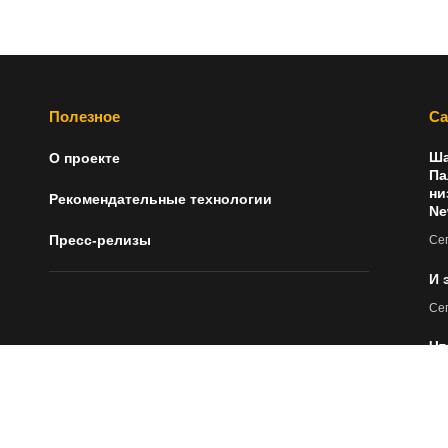
Полезное
Са
Ша
О проекте
Па
ни
Рекомендательные технологии
Ne
Пресс-релизы
Сег
И 
Сег
Чт
Ст
Сег
Зо