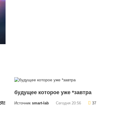
будущее которое уже *завтра
Я!
Источник
smart-lab
Сегодня 20:56
37