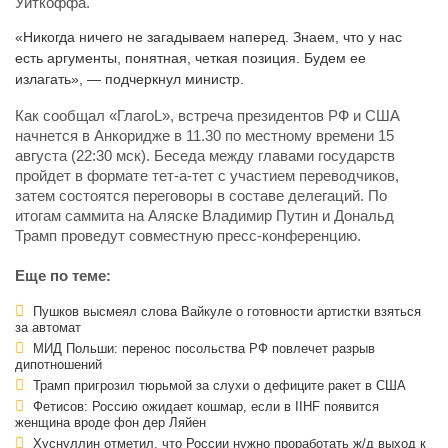
Уиткоффа.
«Никогда ничего не загадываем наперед. Знаем, что у нас
есть аргументы, понятная, четкая позиция. Будем ее
излагать», — подчеркнул министр.
Как сообщал «ГлагоL», встреча президентов РФ и США
начнется в Анкоридже в 11.30 по местному времени 15
августа (22:30 мск). Беседа между главами государств
пройдет в формате тет-а-тет с участием переводчиков,
затем состоятся переговоры в составе делегаций. По
итогам саммита на Аляске Владимир Путин и Дональд
Трамп проведут совместную пресс-конференцию.
Еще по теме:
Пушков высмеял слова Вайкуле о готовности артистки взяться
за автомат
МИД Польши: перенос посольства РФ повлечет разрыв
дипотношений
Трамп пригрозил тюрьмой за слухи о дефиците ракет в США
Фетисов: Россию ожидает кошмар, если в IIHF появится
женщина вроде фон дер Ляйен
Хуснуллин отметил, что России нужно проработать ж/д выход к