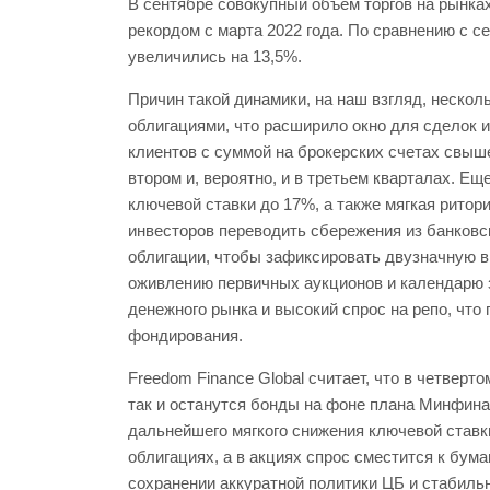
В сентябре совокупный объем торгов на рынках
рекордом с марта 2022 года. По сравнению с с
увеличились на 13,5%.
Причин такой динамики, на наш взгляд, нескол
облигациями, что расширило окно для сделок 
клиентов с суммой на брокерских счетах свыше
втором и, вероятно, и в третьем кварталах. Е
ключевой ставки до 17%, а также мягкая ритор
инвесторов переводить сбережения из банковс
облигации, чтобы зафиксировать двузначную в
оживлению первичных аукционов и календарю 
денежного рынка и высокий спрос на репо, что
фондирования.
Freedom Finance Global считает, что в четверт
так и останутся бонды на фоне плана Минфина 
дальнейшего мягкого снижения ключевой ставк
облигациях, а в акциях спрос сместится к бу
сохранении аккуратной политики ЦБ и стабиль