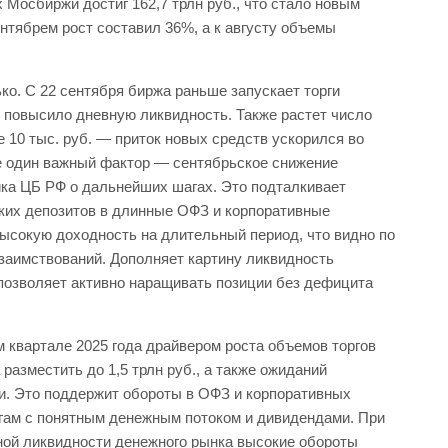
 Мосбиржи достиг 162,7 трлн руб., что стало новым
ентябрем рост составил 36%, а к августу объемы
ько. С 22 сентября биржа раньше запускает торги
и повысило дневную ликвидность. Также растет число
 10 тыс. руб. — приток новых средств ускорился во
ще один важный фактор — сентябрьское снижение
ика ЦБ РФ о дальнейших шагах. Это подталкивает
ких депозитов в длинные ОФЗ и корпоративные
ысокую доходность на длительный период, что видно по
заимствований. Дополняет картину ликвидность
 позволяет активно наращивать позиции без дефицита
ом квартале 2025 года драйвером роста объемов торгов
разместить до 1,5 трлн руб., а также ожиданий
и. Это поддержит обороты в ОФЗ и корпоративных
магам с понятным денежным потоком и дивидендами. При
ной ликвидности денежного рынка высокие обороты