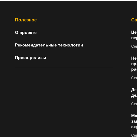
Полезное
Са
Це
О проекте
пе
Рекомендательные технологии
Сег
Пресс-релизы
Не
пр
ра
Сег
Де
де
Сег
Ма
за
ск
Сег