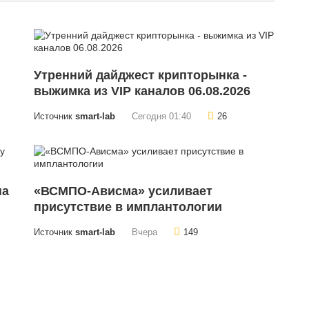
Утренний дайджест крипторынка -
выжимка из VIP каналов 06.08.2026
Источник
smart-lab
Сегодня 01:40
26
на
«ВСМПО-Ависма» усиливает
присутствие в имплантологии
Источник
smart-lab
Вчера
149