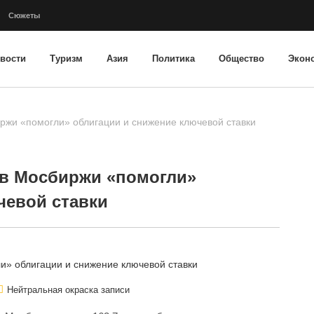
Сюжеты
вости
Туризм
Азия
Политика
Общество
Экон
жи «помогли» облигации и снижение ключевой ставки
в Мосбиржи «помогли»
чевой ставки
Нейтральная окраска записи