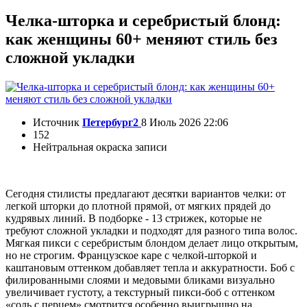
Челка-шторка и серебристый блонд:
как женщины 60+ меняют стиль без
сложной укладки
Источник
Петербург2
8 Июль 2026 22:06
152
Нейтральная окраска записи
Сегодня стилисты предлагают десятки вариантов челки: от
легкой шторки до плотной прямой, от мягких прядей до
кудрявых линий. В подборке - 13 стрижек, которые не
требуют сложной укладки и подходят для разного типа волос.
Мягкая пикси с серебристым блондом делает лицо открытым,
но не строгим. Французское каре с челкой-шторкой и
каштановым оттенком добавляет тепла и аккуратности. Боб с
филированными слоями и медовыми бликами визуально
увеличивает густоту, а текстурный пикси-боб с оттенком
«соль с перцем» смотрится особенно выигрышно на