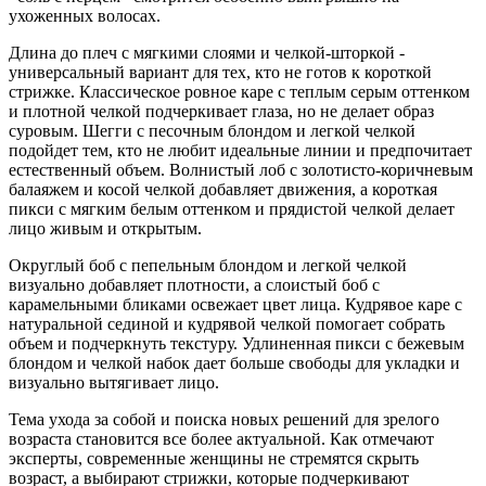
ухоженных волосах.
Длина до плеч с мягкими слоями и челкой-шторкой -
универсальный вариант для тех, кто не готов к короткой
стрижке. Классическое ровное каре с теплым серым оттенком
и плотной челкой подчеркивает глаза, но не делает образ
суровым. Шегги с песочным блондом и легкой челкой
подойдет тем, кто не любит идеальные линии и предпочитает
естественный объем. Волнистый лоб с золотисто-коричневым
балаяжем и косой челкой добавляет движения, а короткая
пикси с мягким белым оттенком и прядистой челкой делает
лицо живым и открытым.
Округлый боб с пепельным блондом и легкой челкой
визуально добавляет плотности, а слоистый боб с
карамельными бликами освежает цвет лица. Кудрявое каре с
натуральной сединой и кудрявой челкой помогает собрать
объем и подчеркнуть текстуру. Удлиненная пикси с бежевым
блондом и челкой набок дает больше свободы для укладки и
визуально вытягивает лицо.
Тема ухода за собой и поиска новых решений для зрелого
возраста становится все более актуальной. Как отмечают
эксперты, современные женщины не стремятся скрыть
возраст, а выбирают стрижки, которые подчеркивают