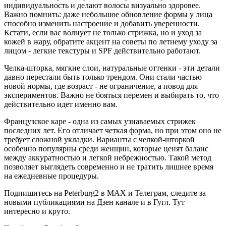
индивидуальность и делают волосы визуально здоровее.
Важно помнить: даже небольшое обновление формы у лица
способно изменить настроение и добавить уверенности.
Кстати, если вас волнует не только стрижка, но и уход за
кожей в жару, обратите акцент на советы по летнему уходу за
лицом - легкие текстуры и SPF действительно работают.
Челка-шторка, мягкие слои, натуральные оттенки - эти детали
давно перестали быть только трендом. Они стали частью
новой нормы, где возраст - не ограничение, а повод для
экспериментов. Важно не бояться перемен и выбирать то, что
действительно идет именно вам.
Французское каре - одна из самых узнаваемых стрижек
последних лет. Его отличает четкая форма, но при этом оно не
требует сложной укладки. Варианты с челкой-шторкой
особенно популярны среди женщин, которые ценят баланс
между аккуратностью и легкой небрежностью. Такой метод
позволяет выглядеть современно и не тратить лишнее время
на ежедневные процедуры.
Подпишитесь на Peterburg2 в MAX и Телеграм, следите за
новыми публикациями на Дзен канале и в Гугл. Тут
интересно и круто.