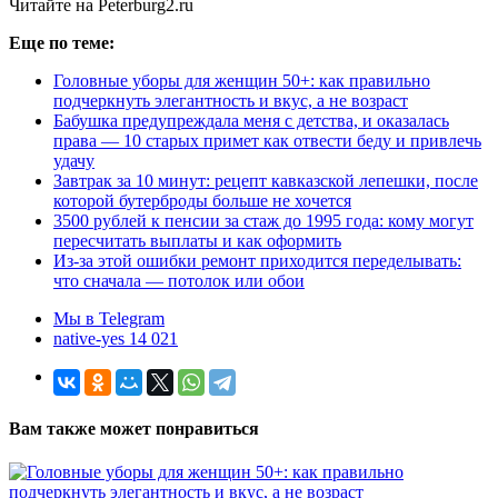
Читайте на Peterburg2.ru
Еще по теме:
Головные уборы для женщин 50+: как правильно
подчеркнуть элегантность и вкус, а не возраст
Бабушка предупреждала меня с детства, и оказалась
права — 10 старых примет как отвести беду и привлечь
удачу
Завтрак за 10 минут: рецепт кавказской лепешки, после
которой бутерброды больше не хочется
3500 рублей к пенсии за стаж до 1995 года: кому могут
пересчитать выплаты и как оформить
Из-за этой ошибки ремонт приходится переделывать:
что сначала — потолок или обои
Мы в Telegram
native-yes 14 021
Вам также может понравиться