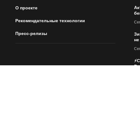
Ак
О проекте
бе
Рекомендательные технологии
Сег
Пресс-релизы
Зи
не
Сег
⚡С
Ро
Сег
🏢
ис
Сег