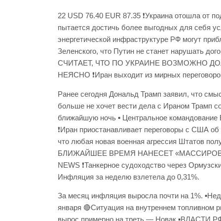
22 USD 76.40 EUR 87.35 ❗️Украина отошла от п
пытается достичь более выгодных для себя ус
энергетической инфраструктуре РФ могут приб
Зеленского, что Путин не станет нарушать до
СЧИТАЕТ, ЧТО ПО УКРАИНЕ ВОЗМОЖНО Д
НЕЯСНО ❗️Иран выходит из мирных переговоро
Ранее сегодня Дональд Трамп заявил, что смысл
больше не хочет вести дела с Ираном Трамп 
ближайшую ночь ▪️ Центральное командование
❗️Иран приостанавливает переговоры с США об
что любая новая военная агрессия Штатов пол
БЛИЖАЙШЕЕ ВРЕМЯ НАНЕСЕТ «МАССИРОВА
NEWS ❗️Танкерное судоходство через Ормузски
Инфляция за неделю взлетела до 0,31%.
За месяц инфляция выросла почти на 1%. ▪️Не
января 🔴Ситуация на внутреннем топливном р
вырос примерно на треть — Новак ▪️ВЛАСТ