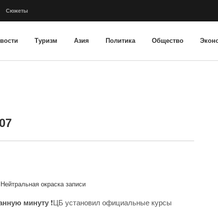
Сюжеты
вости
Туризм
Азия
Политика
Общество
Экон
07
Нейтральная окраска записи
данную минуту
❗️ЦБ установил официальные курсы