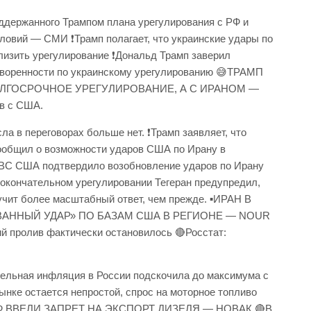
оддержанного Трампом плана урегулирования с РФ и
ловий — СМИ ❗️Трамп полагает, что украинские удары по
лизить урегулирование ❗️Дональд Трамп заверил
говоренности по украинскому урегулированию 😅ТРАМП
ОЛГОСРОЧНОЕ УРЕГУЛИРОВАНИЕ, А С ИРАНОМ —
в с США.
а в переговорах больше нет. ❗️Трамп заявляет, что
сообщил о возможности ударов США по Ирану в
 ВС США подтвердило возобновление ударов по Ирану
 окончательном урегулировании Тегеран предупредил,
учит более масштабный ответ, чем прежде. ▪️ИРАН В
ННЫЙ УДАР» ПО БАЗАМ США В РЕГИОНЕ — NOUR
й пролив фактически остановилось 🔴Росстат:
дельная инфляция в России подскочила до максимума с
ынке остается непростой, спрос на моторное топливо
И РФ ВВЕЛИ ЗАПРЕТ НА ЭКСПОРТ ДИЗЕЛЯ — НОВАК 🔴В