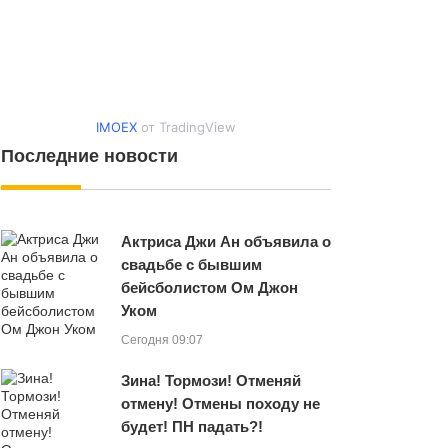
IMOEX
от TradingView
Последние новости
Актриса Джи Ан объявила о
свадьбе с бывшим
бейсболистом Ом Джон
Уком
Сегодня 09:07
Зина! Тормози! Отменяй
отмену! Отмены походу не
будет! ПН падать?!