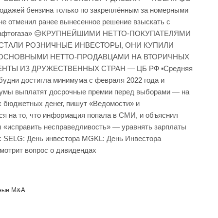
продажей бензина только по закреплённым за номерными
е отменил ранее вынесенное решение взыскать с
го «Нафтогаза» 😑КРУПНЕЙШИМИ НЕТТО-ПОКУПАТЕЛЯМИ
СТАЛИ РОЗНИЧНЫЕ ИНВЕСТОРЫ, ОНИ КУПИЛИ
Б ▪️ОСНОВНЫМИ НЕТТО-ПРОДАВЦАМИ НА ВТОРИЧНЫХ
НТЫ ИЗ ДРУЖЕСТВЕННЫХ СТРАН — ЦБ РФ ▪️Средняя
 будни достигла минимума с февраля 2022 года и
умы выплатят досрочные премии перед выборами — на
х бюджетных денег, пишут «Ведомости» и
я на то, что информация попала в СМИ, и объяснил
ны «исправить несправедливость» — уравнять зарплаты
: SELG: День инвестора MGKL: День Инвестора
смотрит вопрос о дивидендах
ьные M&A