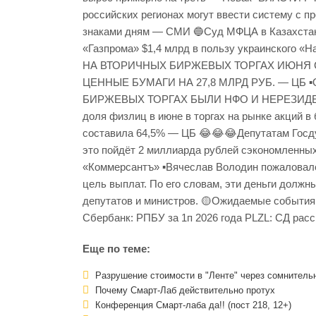
российских регионах могут ввести систему с 
знаками дням — СМИ 🔵Суд МФЦА в Казахстан
«Газпрома» $1,4 млрд в пользу украинско
НА ВТОРИЧНЫХ БИРЖЕВЫХ ТОРГАХ ИЮНЯ 
ЦЕННЫЕ БУМАГИ НА 27,8 МЛРД РУБ. — Ц
БИРЖЕВЫХ ТОРГАХ БЫЛИ НФО И НЕРЕЗИДЕ
доля физлиц в июне в торгах на рынке акций в
составила 64,5% — ЦБ 😂😂😂Депутатам Госд
это пойдёт 2 миллиарда рублей сэкономленны
«Коммерсантъ» ▪️Вячеслав Володин пожаловалс
цель выплат. По его словам, эти деньги долж
депутатов и министров. 🟡Ожидаемые события
Сбербанк: РПБУ за 1п 2026 года PLZL: СД рас
Еще по теме:
Разрушение стоимости в "Ленте" через сомнител
Почему Смарт-Лаб действительно протух
Конференция Смарт-лаба да!! (пост 218, 12+)