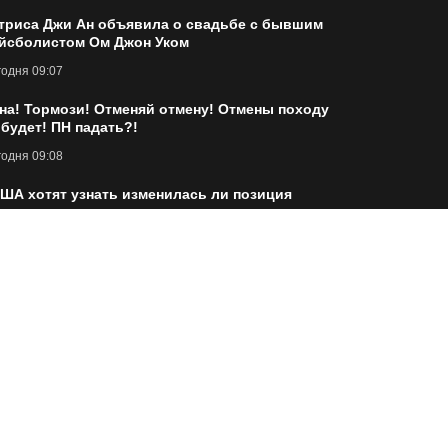
триса Джи Ан объявила о свадьбе с бывшим
йсболистом Ом Джон Уком
одня 09:07
на! Тормози! Отменяй отмену! Отмены походу
 будет! ПН падать?!
одня 09:08
ША хотят узнать изменилась ли позиция
ссии
одня 09:13
 Любой дом однажды становится чьей-то
торией
одня 09:13