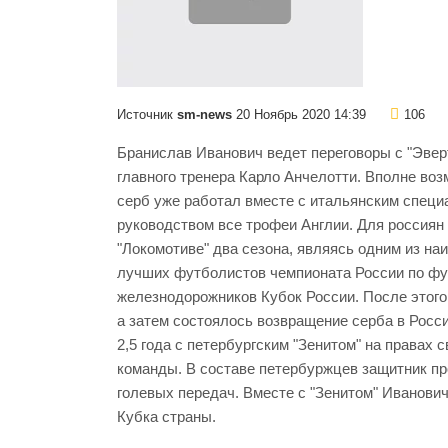
Источник
sm-news
20 Ноябрь 2020 14:39
106
Бранислав Иванович ведет переговоры с "Эверт
главного тренера Карло Анчелотти. Вполне возм
серб уже работал вместе с итальянским специал
руководством все трофеи Англии. Для россиян
"Локомотиве" два сезона, являясь одним из на
лучших футболистов чемпионата России по футб
железнодорожников Кубок России. После этого
а затем состоялось возвращение серба в Росси
2,5 года с петербургским "Зенитом" на правах 
команды. В составе петербуржцев защитник про
голевых передач. Вместе с "Зенитом" Иванови
Кубка страны.