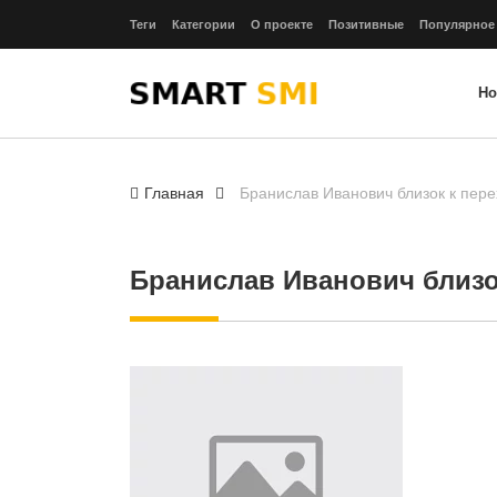
Теги
Категории
О проекте
Позитивные
Популярное
Но
Главная
Бранислав Иванович близок к пере
Бранислав Иванович близо