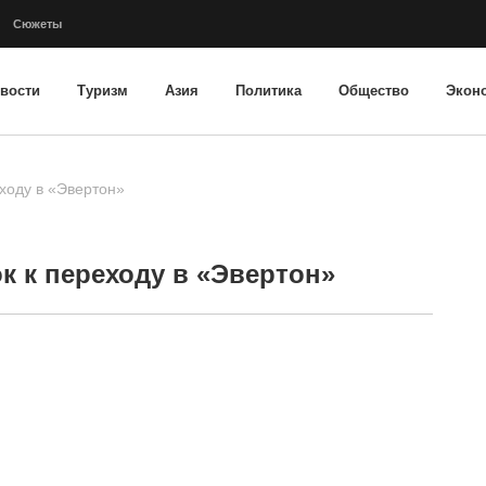
Сюжеты
вости
Туризм
Азия
Политика
Общество
Экон
ходу в «Эвертон»
к к переходу в «Эвертон»