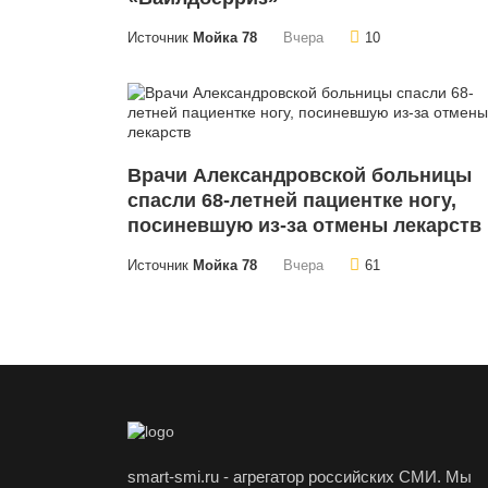
Источник
Мойка 78
Вчера
10
Врачи Александровской больницы
спасли 68-летней пациентке ногу,
посиневшую из-за отмены лекарств
Источник
Мойка 78
Вчера
61
smart-smi.ru - агрегатор российских СМИ. Мы