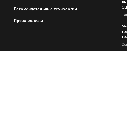
вы
С
Рекомендательные технологии
Сег
Пресс-релизы
Ми
тр
тр
Сег
Ну
Сег
Wi
«О
ок
Сег