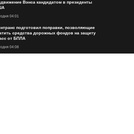
движение Вэнса кандидатом в президенты
ША
одня 04:01
нтранс подготовил поправки, позволяющие
атить средства дорожных фондов на защиту
асс от БПЛА
одня 04:08
 теперь мамба должна расти
одня 04:14
ldberries приобрел у ВТБ бывший офис банка
ткрытие» в центре Москвы стоимостью
оло ₽13,5 млрд
одня 04:15