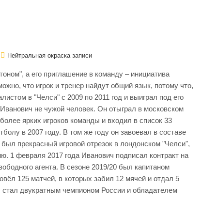
Нейтральная окраска записи
оном", а его приглашение в команду – инициатива
ожно, что игрок и тренер найдут общий язык, потому что,
истом в "Челси" с 2009 по 2011 год и выиграл под его
 Иванович не чужой человек. Он отыграл в московском
иболее ярких игроков команды и входил в список 33
олу в 2007 году. В том же году он завоевал в составе
 был прекрасный игровой отрезок в лондонском "Челси",
ю. 1 февраля 2017 года Иванович подписал контракт на
свободного агента. В сезоне 2019/20 был капитаном
вёл 125 матчей, в которых забил 12 мячей и отдал 5
ч стал двукратным чемпионом России и обладателем