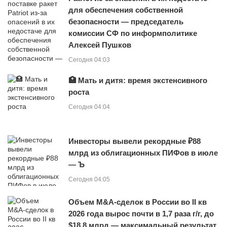
для обеспечения собственной
безопасности — председатель
комиссии СФ по информполитике
Алексей Пушков
Сегодня 04:03
🏥 Мать и дитя: время экстенсивного
роста
Сегодня 04:04
Инвесторы вывели рекордные ₽88
млрд из облигационных ПИФов в июле
— Ъ
Сегодня 04:05
Объем M&A-сделок в России во II кв
2026 года вырос почти в 1,7 раза г/г, до
$18,8 млрд — максимальный результат