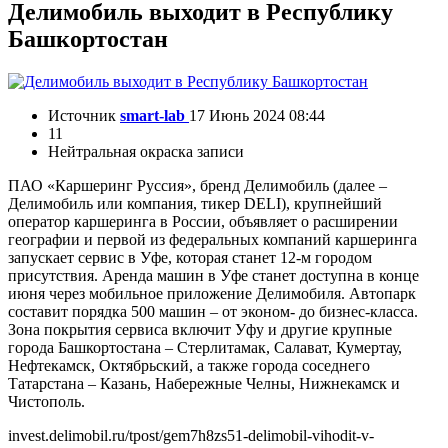
Делимобиль выходит в Республику
Башкортостан
Источник
smart-lab
17 Июнь 2024 08:44
11
Нейтральная окраска записи
ПАО «Каршеринг Руссия», бренд Делимобиль (далее –
Делимобиль или компания, тикер DELI), крупнейший
оператор каршеринга в России, объявляет о расширении
географии и первой из федеральных компаний каршеринга
запускает сервис в Уфе, которая станет 12-м городом
присутствия. Аренда машин в Уфе станет доступна в конце
июня через мобильное приложение Делимобиля. Автопарк
составит порядка 500 машин – от эконом- до бизнес-класса.
Зона покрытия сервиса включит Уфу и другие крупные
города Башкортостана – Стерлитамак, Салават, Кумертау,
Нефтекамск, Октябрьский, а также города соседнего
Татарстана – Казань, Набережные Челны, Нижнекамск и
Чистополь.
invest.delimobil.ru/tpost/gem7h8zs51-delimobil-vihodit-v-