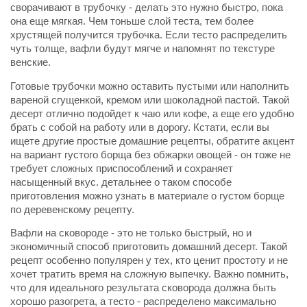
сворачивают в трубочку - делать это нужно быстро, пока
она еще мягкая. Чем тоньше слой теста, тем более
хрустящей получится трубочка. Если тесто распределить
чуть толще, вафли будут мягче и напомнят по текстуре
венские.
Готовые трубочки можно оставить пустыми или наполнить
вареной сгущенкой, кремом или шоколадной пастой. Такой
десерт отлично подойдет к чаю или кофе, а еще его удобно
брать с собой на работу или в дорогу. Кстати, если вы
ищете другие простые домашние рецепты, обратите акцент
на вариант густого борща без обжарки овощей - он тоже не
требует сложных приспособлений и сохраняет
насыщенный вкус. детальнее о таком способе
приготовления можно узнать в материале о густом борще
по деревенскому рецепту.
Вафли на сковороде - это не только быстрый, но и
экономичный способ приготовить домашний десерт. Такой
рецепт особенно популярен у тех, кто ценит простоту и не
хочет тратить время на сложную выпечку. Важно помнить,
что для идеального результата сковорода должна быть
хорошо разогрета, а тесто - распределено максимально