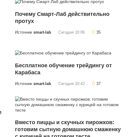
Почему Смарт-Лаб действительно
протух
Источник
smart-lab
Сегодня 10:06
35
Бесплатное обучение трейдингу от
Карабаса
Источник
smart-lab
Сегодня 10:42
37
е
Вместо пиццы и скучных пирожков:
готовим сытную домашнюю смаженку
с курицей на готовом тесте