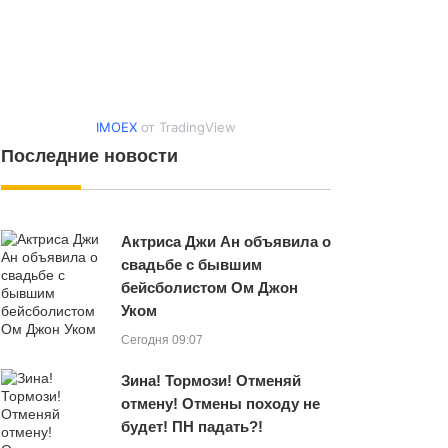
IMOEX
от TradingView
Последние новости
Актриса Джи Ан объявила о
свадьбе с бывшим
бейсболистом Ом Джон
Уком
Сегодня 09:07
Зина! Тормози! Отменяй
отмену! Отмены походу не
будет! ПН падать?!