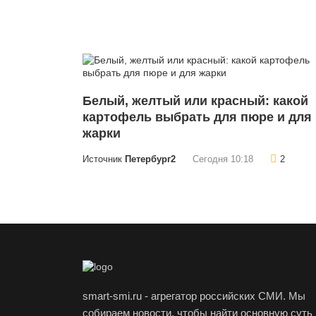
Белый, желтый или красный: какой
картофель выбрать для пюре и для
жарки
Источник
Петербург2
Сегодня 10:18
2
smart-smi.ru - агрегатор российских СМИ. Мы
собираем новости, чтобы найти основную суть