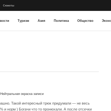
Сюжеты
вости
Туризм
Азия
Политика
Общество
Экон
Нейтральная окраска записи
трашно. Такой интересный трюк придумали — не весь
0% и норм ) Богачи что то пронюхали. А после отсечки