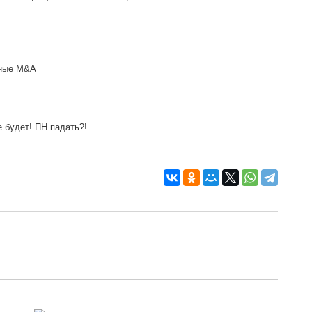
ьные M&A
 будет! ПН падать?!