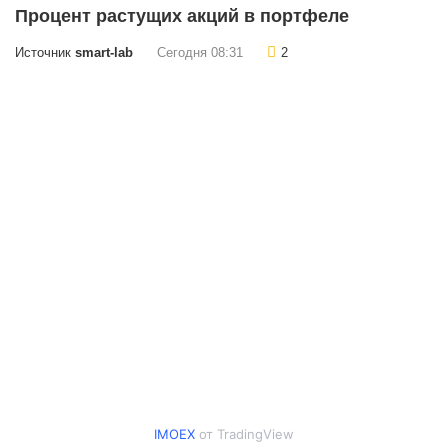
Процент растущих акций в портфеле
Источник
smart-lab
Сегодня 08:31
2
IMOEX
от TradingView